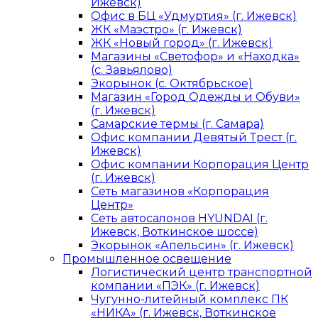
Ижевск)
Офис в БЦ «Удмуртия» (г. Ижевск)
ЖК «Маэстро» (г. Ижевск)
ЖК «Новый город» (г. Ижевск)
Магазины «Светофор» и «Находка»
(с. Завьялово)
Экорынок (с. Октябрьское)
Магазин «Город Одежды и Обуви»
(г. Ижевск)
Самарские термы (г. Самара)
Офис компании Девятый Трест (г.
Ижевск)
Офис компании Корпорация Центр
(г. Ижевск)
Сеть магазинов «Корпорация
Центр»
Сеть автосалонов HYUNDAI (г.
Ижевск, Воткинское шоссе)
Экорынок «Апельсин» (г. Ижевск)
Промышленное освещение
Логистический центр транспортной
компании «ПЭК» (г. Ижевск)
Чугунно-литейный комплекс ПК
«НИКА» (г. Ижевск, Воткинское