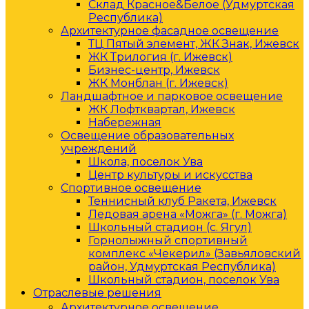
Склад Красное&Белое (Удмуртская
Республика)
Архитектурное фасадное освещение
ТЦ Пятый элемент, ЖК Знак, Ижевск
ЖК Трилогия (г. Ижевск)
Бизнес-центр, Ижевск
ЖК Монблан (г. Ижевск)
Ландшафтное и парковое освещение
ЖК Лофтквартал, Ижевск
Набережная
Освещение образовательных
учреждений
Школа, поселок Ува
Центр культуры и искусства
Спортивное освещение
Теннисный клуб Ракета, Ижевск
Ледовая арена «Можга» (г. Можга)
Школьный стадион (с. Ягул)
Горнолыжный спортивный
комплекс «Чекерил» (Завьяловский
район, Удмуртская Республика)
Школьный стадион, поселок Ува
Отраслевые решения
Архитектурное освещение