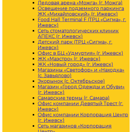
Ледовая арена «Можга» (г. Можга)
Освещение подземного паркинга
ЖК «Михайловский» (г. Ижевск)
Food Hall Terminal F (ТРЦ «Сигма», г.
Ижевск)
Сеть стоматологических клиник
АПЕКС (г. Ижевск)
Детский парк (ТРЦ «Сигма», г.
Ижевск)
Офис в БЦ «Удмуртия» (г. Ижевск)
ЖК «Маэстро» (г. Ижевск)
ЖК «Новый город» (г. Ижевск)
Магазины «Светофор» и «Находка»
(с. Завьялово)
Экорынок (с. Октябрьское)
Магазин «Город Одежды и Обуви»
(г. Ижевск)
Самарские термы (г. Самара)
Офис компании Девятый Трест (г.
Ижевск)
Офис компании Корпорация Центр
(г. Ижевск)
Сеть магазинов «Корпорация
Центр»