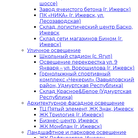
шоссе)
Завод ячеистого бетона (г. Ижевск)
ПК «НИКА» (г. Ижевск, ул.
Лесозаводская)
Склад, логистический центр Баско,
Ижевск
Склад сети магазинов Бином (г.
Ижевск)
Уличное освещение
Школьный стадион (с. Ягул)
Освещение перекрестка ул. 9
Января – ул. Ворошилова (г. Ижевск)
Горнолыжный спортивный
комплекс «Чекерил» (Завьяловский
район, Удмуртская Республика)
Склад Красное&Белое (Удмуртская
Республика)
Архитектурное фасадное освещение
ТЦ Пятый элемент, ЖК Знак, Ижевск
ЖК Трилогия (г. Ижевск)
Бизнес-центр, Ижевск
ЖК Монблан (г. Ижевск)
Ландшафтное и парковое освещение