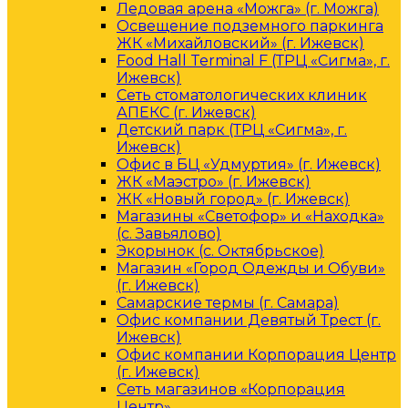
Ледовая арена «Можга» (г. Можга)
Освещение подземного паркинга
ЖК «Михайловский» (г. Ижевск)
Food Hall Terminal F (ТРЦ «Сигма», г.
Ижевск)
Сеть стоматологических клиник
АПЕКС (г. Ижевск)
Детский парк (ТРЦ «Сигма», г.
Ижевск)
Офис в БЦ «Удмуртия» (г. Ижевск)
ЖК «Маэстро» (г. Ижевск)
ЖК «Новый город» (г. Ижевск)
Магазины «Светофор» и «Находка»
(с. Завьялово)
Экорынок (с. Октябрьское)
Магазин «Город Одежды и Обуви»
(г. Ижевск)
Самарские термы (г. Самара)
Офис компании Девятый Трест (г.
Ижевск)
Офис компании Корпорация Центр
(г. Ижевск)
Сеть магазинов «Корпорация
Центр»