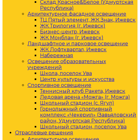
Склад Красное&Белое (Удмуртская
Республика)
Архитектурное фасадное освещение
ТЦ Пятый элемент, ЖК Знак, Ижевск
ЖК Трилогия (г. Ижевск)
Бизнес-центр, Ижевск
ЖК Монблан (г. Ижевск)
Ландшафтное и парковое освещение
ЖК Лофтквартал, Ижевск
Набережная
Освещение образовательных
учреждений
Школа, поселок Ува
Центр культуры и искусства
Спортивное освещение
Теннисный клуб Ракета, Ижевск
Ледовая арена «Можга» (г. Можга)
Школьный стадион (с. Ягул)
Горнолыжный спортивный
комплекс «Чекерил» (Завьяловский
район, Удмуртская Республика)
Школьный стадион, поселок Ува
Отраслевые решения
Архитектурное освещение