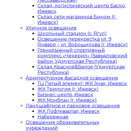
Лесозаводская)
Склад, логистический центр Баско,
Ижевск
Склад сети магазинов Бином (г.
Ижевск)
Уличное освещение
Школьный стадион (с. Ягул)
Освещение перекрестка ул. 9
Января – ул. Ворошилова (г. Ижевск)
Горнолыжный спортивный
комплекс «Чекерил» (Завьяловский
район, Удмуртская Республика)
Склад Красное&Белое (Удмуртская
Республика)
Архитектурное фасадное освещение
ТЦ Пятый элемент, ЖК Знак, Ижевск
ЖК Трилогия (г. Ижевск)
Бизнес-центр, Ижевск
ЖК Монблан (г. Ижевск)
Ландшафтное и парковое освещение
ЖК Лофтквартал, Ижевск
Набережная
Освещение образовательных
учреждений