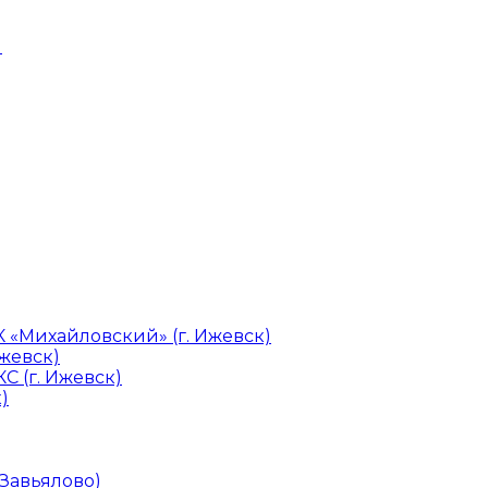
и
«Михайловский» (г. Ижевск)
Ижевск)
С (г. Ижевск)
)
 Завьялово)