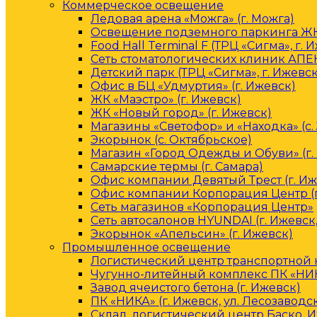
Коммерческое освещение
Ледовая арена «Можга» (г. Можга)
Освещение подземного паркинга ЖК 
Food Hall Terminal F (ТРЦ «Сигма», г. 
Сеть стоматологических клиник АПЕК
Детский парк (ТРЦ «Сигма», г. Ижевск
Офис в БЦ «Удмуртия» (г. Ижевск)
ЖК «Маэстро» (г. Ижевск)
ЖК «Новый город» (г. Ижевск)
Магазины «Светофор» и «Находка» (с.
Экорынок (с. Октябрьское)
Магазин «Город Одежды и Обуви» (г.
Самарские термы (г. Самара)
Офис компании Девятый Трест (г. Иж
Офис компании Корпорация Центр (г
Сеть магазинов «Корпорация Центр»
Сеть автосалонов HYUNDAI (г. Ижевск
Экорынок «Апельсин» (г. Ижевск)
Промышленное освещение
Логистический центр транспортной к
Чугунно-литейный комплекс ПК «НИКА
Завод ячеистого бетона (г. Ижевск)
ПК «НИКА» (г. Ижевск, ул. Лесозаводс
Склад, логистический центр Баско, 