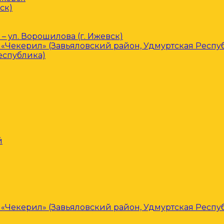
ск)
– ул. Ворошилова (г. Ижевск)
«Чекерил» (Завьяловский район, Удмуртская Респу
еспублика)
й
«Чекерил» (Завьяловский район, Удмуртская Респу