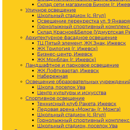
Склад сети магазинов Бином (г. Ижев
Уличное освещение
Школьный стадион (с. Ягул)
Освещение перекрестка ул. 9 Января 
Горнолыжный спортивный комплекс 
Склад Красное&Белое (Удмуртская Р
Архитектурное фасадное освещение
ТЦ Пятый элемент, ЖК Знак, Ижевск
ЖК Трилогия (г. Ижевск)
Бизнес-центр, Ижевск
ЖК Монблан (г. Ижевск)
Ландшафтное и парковое освещение
ЖК Лофтквартал, Ижевск
Набережная
Освещение образовательных учреждени
Школа, поселок Ува
Центр культуры и искусства
Спортивное освещение
Теннисный клуб Ракета, Ижевск
Ледовая арена «Можга» (г. Можга)
Школьный стадион (с. Ягул)
Горнолыжный спортивный комплекс 
Школьный стадион, поселок Ува