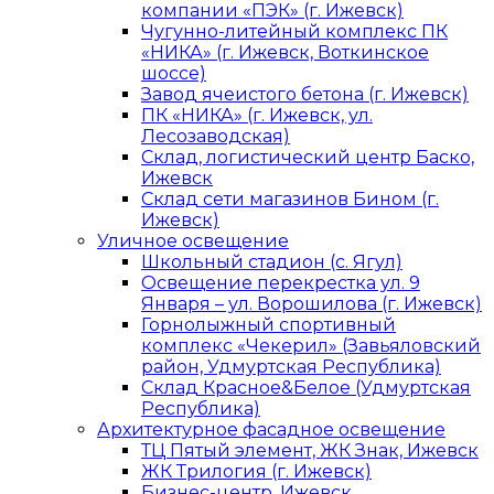
компании «ПЭК» (г. Ижевск)
Чугунно-литейный комплекс ПК
«НИКА» (г. Ижевск, Воткинское
шоссе)
Завод ячеистого бетона (г. Ижевск)
ПК «НИКА» (г. Ижевск, ул.
Лесозаводская)
Склад, логистический центр Баско,
Ижевск
Склад сети магазинов Бином (г.
Ижевск)
Уличное освещение
Школьный стадион (с. Ягул)
Освещение перекрестка ул. 9
Января – ул. Ворошилова (г. Ижевск)
Горнолыжный спортивный
комплекс «Чекерил» (Завьяловский
район, Удмуртская Республика)
Склад Красное&Белое (Удмуртская
Республика)
Архитектурное фасадное освещение
ТЦ Пятый элемент, ЖК Знак, Ижевск
ЖК Трилогия (г. Ижевск)
Бизнес-центр, Ижевск