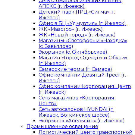
Сеть стоматологических клиник
АПЕКС (г. Ижевск)
Детский парк (ТРЦ «Сигма», г.
Ижевск)
Офис в БЦ «Удмуртия» (г. Ижевск)
ЖК «Маэстро» (г. Ижевск)
ЖК «Новый город» (г. Ижевск)
Магазины «Светофор» и «Находка»
(с. Завьялово)
Экорынок (с. Октябрьское)
Магазин «Город Одежды и Обуви»
(г. Ижевск)
Самарские термы (г. Самара)
Офис компании Девятый Трест (г.
Ижевск)
Офис компании Корпорация Центр
(г. Ижевск)
Сеть магазинов «Корпорация
Центр»
Сеть автосалонов HYUNDAI (г.
Ижевск, Воткинское шоссе)
Экорынок «Апельсин» (г. Ижевск)
Промышленное освещение
Логистический центр транспортной