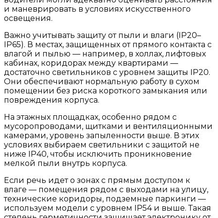
и маневрировать в условиях искусственного
освещения.
Важно учитывать защиту от пыли и влаги (IP20–
IP65). В местах, защищенных от прямого контакта с
влагой и пылью — например, в холлах, лифтовых
кабинах, коридорах между квартирами —
достаточно светильников с уровнем защиты IP20.
Они обеспечивают нормальную работу в сухом
помещении без риска короткого замыкания или
повреждения корпуса.
На этажных площадках, особенно рядом с
мусоропроводами, щитками и вентиляционными
камерами, уровень запыленности выше. В этих
условиях выбираем светильники с защитой не
ниже IP40, чтобы исключить проникновение
мелкой пыли внутрь корпуса.
Если речь идет о зонах с прямым доступом к
влаге — помещения рядом с выходами на улицу,
технические коридоры, подземные паркинги —
используем модели с уровнем IP54 и выше. Такая
степень герметичности защищает электронику от