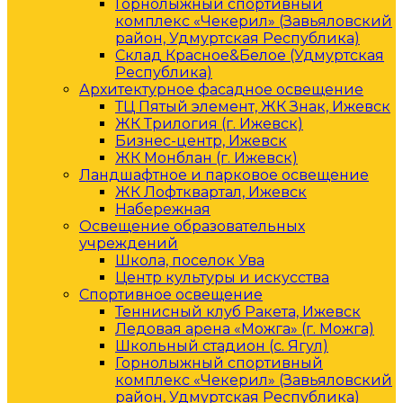
Горнолыжный спортивный
комплекс «Чекерил» (Завьяловский
район, Удмуртская Республика)
Склад Красное&Белое (Удмуртская
Республика)
Архитектурное фасадное освещение
ТЦ Пятый элемент, ЖК Знак, Ижевск
ЖК Трилогия (г. Ижевск)
Бизнес-центр, Ижевск
ЖК Монблан (г. Ижевск)
Ландшафтное и парковое освещение
ЖК Лофтквартал, Ижевск
Набережная
Освещение образовательных
учреждений
Школа, поселок Ува
Центр культуры и искусства
Спортивное освещение
Теннисный клуб Ракета, Ижевск
Ледовая арена «Можга» (г. Можга)
Школьный стадион (с. Ягул)
Горнолыжный спортивный
комплекс «Чекерил» (Завьяловский
район, Удмуртская Республика)