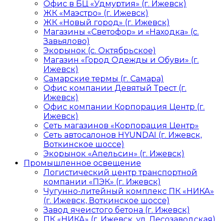
Офис в БЦ «Удмуртия» (г. Ижевск)
ЖК «Маэстро» (г. Ижевск)
ЖК «Новый город» (г. Ижевск)
Магазины «Светофор» и «Находка» (с.
Завьялово)
Экорынок (с. Октябрьское)
Магазин «Город Одежды и Обуви» (г.
Ижевск)
Самарские термы (г. Самара)
Офис компании Девятый Трест (г.
Ижевск)
Офис компании Корпорация Центр (г.
Ижевск)
Сеть магазинов «Корпорация Центр»
Сеть автосалонов HYUNDAI (г. Ижевск,
Воткинское шоссе)
Экорынок «Апельсин» (г. Ижевск)
Промышленное освещение
Логистический центр транспортной
компании «ПЭК» (г. Ижевск)
Чугунно-литейный комплекс ПК «НИКА»
(г. Ижевск, Воткинское шоссе)
Завод ячеистого бетона (г. Ижевск)
ПК «НИКА» (г. Ижевск, ул. Лесозаводская)