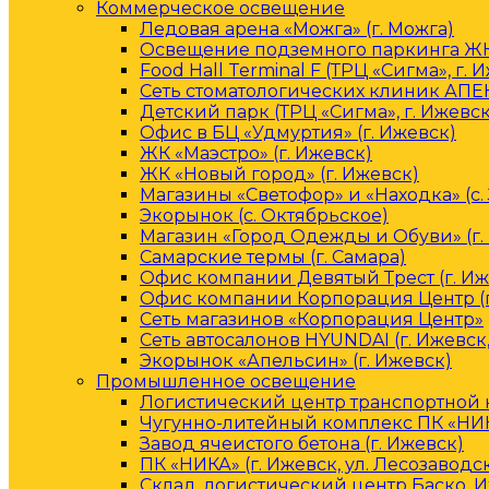
Коммерческое освещение
Ледовая арена «Можга» (г. Можга)
Освещение подземного паркинга ЖК 
Food Hall Terminal F (ТРЦ «Сигма», г. 
Сеть стоматологических клиник АПЕК
Детский парк (ТРЦ «Сигма», г. Ижевск
Офис в БЦ «Удмуртия» (г. Ижевск)
ЖК «Маэстро» (г. Ижевск)
ЖК «Новый город» (г. Ижевск)
Магазины «Светофор» и «Находка» (с.
Экорынок (с. Октябрьское)
Магазин «Город Одежды и Обуви» (г.
Самарские термы (г. Самара)
Офис компании Девятый Трест (г. Иж
Офис компании Корпорация Центр (г
Сеть магазинов «Корпорация Центр»
Сеть автосалонов HYUNDAI (г. Ижевск
Экорынок «Апельсин» (г. Ижевск)
Промышленное освещение
Логистический центр транспортной к
Чугунно-литейный комплекс ПК «НИКА
Завод ячеистого бетона (г. Ижевск)
ПК «НИКА» (г. Ижевск, ул. Лесозаводс
Склад, логистический центр Баско, 