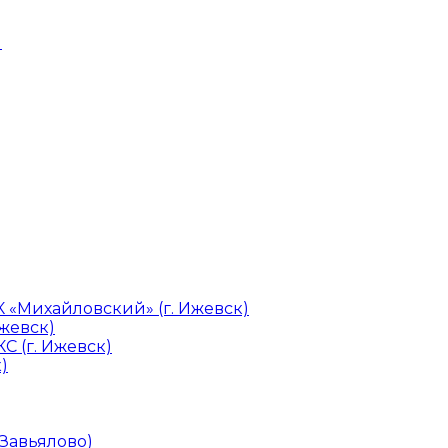
и
«Михайловский» (г. Ижевск)
Ижевск)
С (г. Ижевск)
)
 Завьялово)