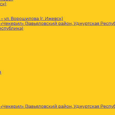
ск)
– ул. Ворошилова (г. Ижевск)
«Чекерил» (Завьяловский район, Удмуртская Респу
еспублика)
й
«Чекерил» (Завьяловский район, Удмуртская Респу