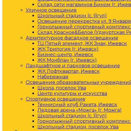
Склад сети магазинов Бином (г. Ижев
Уличное освещение
Школьный стадион (с. Ягул)
Освещение перекрестка ул. 9 Января 
Горнолыжный спортивный комплекс 
Склад Красное&Белое (Удмуртская Р
Архитектурное фасадное освещение
ТЦ Пятый элемент, ЖК Знак, Ижевск
ЖК Трилогия (г. Ижевск)
Бизнес-центр, Ижевск
ЖК Монблан (г. Ижевск)
Ландшафтное и парковое освещение
ЖК Лофтквартал, Ижевск
Набережная
Освещение образовательных учреждени
Школа, поселок Ува
Центр культуры и искусства
Спортивное освещение
Теннисный клуб Ракета, Ижевск
Ледовая арена «Можга» (г. Можга)
Школьный стадион (с. Ягул)
Горнолыжный спортивный комплекс 
Школьный стадион, поселок Ува