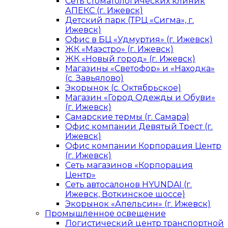
Сеть стоматологических клиник
АПЕКС (г. Ижевск)
Детский парк (ТРЦ «Сигма», г.
Ижевск)
Офис в БЦ «Удмуртия» (г. Ижевск)
ЖК «Маэстро» (г. Ижевск)
ЖК «Новый город» (г. Ижевск)
Магазины «Светофор» и «Находка»
(с. Завьялово)
Экорынок (с. Октябрьское)
Магазин «Город Одежды и Обуви»
(г. Ижевск)
Самарские термы (г. Самара)
Офис компании Девятый Трест (г.
Ижевск)
Офис компании Корпорация Центр
(г. Ижевск)
Сеть магазинов «Корпорация
Центр»
Сеть автосалонов HYUNDAI (г.
Ижевск, Воткинское шоссе)
Экорынок «Апельсин» (г. Ижевск)
Промышленное освещение
Логистический центр транспортной