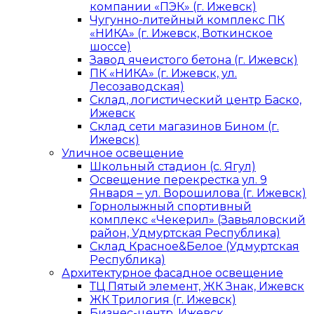
компании «ПЭК» (г. Ижевск)
Чугунно-литейный комплекс ПК
«НИКА» (г. Ижевск, Воткинское
шоссе)
Завод ячеистого бетона (г. Ижевск)
ПК «НИКА» (г. Ижевск, ул.
Лесозаводская)
Склад, логистический центр Баско,
Ижевск
Склад сети магазинов Бином (г.
Ижевск)
Уличное освещение
Школьный стадион (с. Ягул)
Освещение перекрестка ул. 9
Января – ул. Ворошилова (г. Ижевск)
Горнолыжный спортивный
комплекс «Чекерил» (Завьяловский
район, Удмуртская Республика)
Склад Красное&Белое (Удмуртская
Республика)
Архитектурное фасадное освещение
ТЦ Пятый элемент, ЖК Знак, Ижевск
ЖК Трилогия (г. Ижевск)
Бизнес-центр, Ижевск