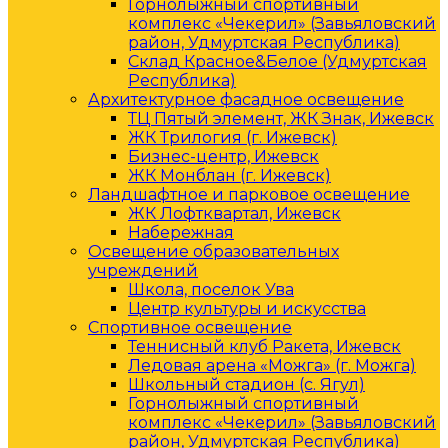
Горнолыжный спортивный
комплекс «Чекерил» (Завьяловский
район, Удмуртская Республика)
Склад Красное&Белое (Удмуртская
Республика)
Архитектурное фасадное освещение
ТЦ Пятый элемент, ЖК Знак, Ижевск
ЖК Трилогия (г. Ижевск)
Бизнес-центр, Ижевск
ЖК Монблан (г. Ижевск)
Ландшафтное и парковое освещение
ЖК Лофтквартал, Ижевск
Набережная
Освещение образовательных
учреждений
Школа, поселок Ува
Центр культуры и искусства
Спортивное освещение
Теннисный клуб Ракета, Ижевск
Ледовая арена «Можга» (г. Можга)
Школьный стадион (с. Ягул)
Горнолыжный спортивный
комплекс «Чекерил» (Завьяловский
район, Удмуртская Республика)