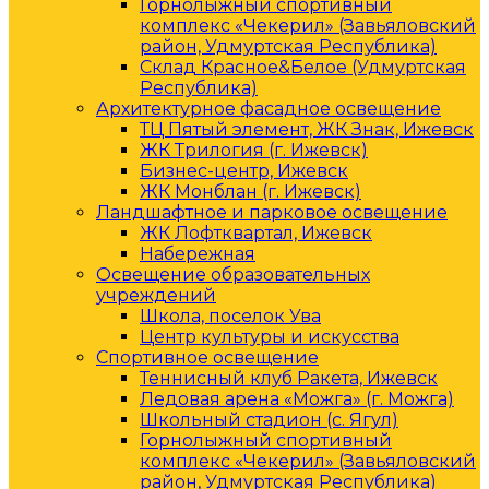
Горнолыжный спортивный
комплекс «Чекерил» (Завьяловский
район, Удмуртская Республика)
Склад Красное&Белое (Удмуртская
Республика)
Архитектурное фасадное освещение
ТЦ Пятый элемент, ЖК Знак, Ижевск
ЖК Трилогия (г. Ижевск)
Бизнес-центр, Ижевск
ЖК Монблан (г. Ижевск)
Ландшафтное и парковое освещение
ЖК Лофтквартал, Ижевск
Набережная
Освещение образовательных
учреждений
Школа, поселок Ува
Центр культуры и искусства
Спортивное освещение
Теннисный клуб Ракета, Ижевск
Ледовая арена «Можга» (г. Можга)
Школьный стадион (с. Ягул)
Горнолыжный спортивный
комплекс «Чекерил» (Завьяловский
район, Удмуртская Республика)