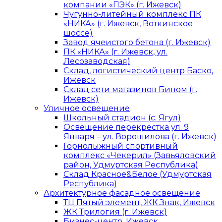
компании «ПЭК» (г. Ижевск)
Чугунно-литейный комплекс ПК
«НИКА» (г. Ижевск, Воткинское
шоссе)
Завод ячеистого бетона (г. Ижевск)
ПК «НИКА» (г. Ижевск, ул.
Лесозаводская)
Склад, логистический центр Баско,
Ижевск
Склад сети магазинов Бином (г.
Ижевск)
Уличное освещение
Школьный стадион (с. Ягул)
Освещение перекрестка ул. 9
Января – ул. Ворошилова (г. Ижевск)
Горнолыжный спортивный
комплекс «Чекерил» (Завьяловский
район, Удмуртская Республика)
Склад Красное&Белое (Удмуртская
Республика)
Архитектурное фасадное освещение
ТЦ Пятый элемент, ЖК Знак, Ижевск
ЖК Трилогия (г. Ижевск)
Бизнес-центр, Ижевск