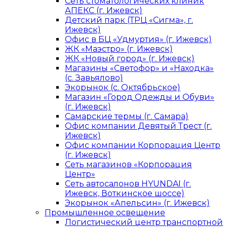
Сеть стоматологических клиник
АПЕКС (г. Ижевск)
Детский парк (ТРЦ «Сигма», г.
Ижевск)
Офис в БЦ «Удмуртия» (г. Ижевск)
ЖК «Маэстро» (г. Ижевск)
ЖК «Новый город» (г. Ижевск)
Магазины «Светофор» и «Находка»
(с. Завьялово)
Экорынок (с. Октябрьское)
Магазин «Город Одежды и Обуви»
(г. Ижевск)
Самарские термы (г. Самара)
Офис компании Девятый Трест (г.
Ижевск)
Офис компании Корпорация Центр
(г. Ижевск)
Сеть магазинов «Корпорация
Центр»
Сеть автосалонов HYUNDAI (г.
Ижевск, Воткинское шоссе)
Экорынок «Апельсин» (г. Ижевск)
Промышленное освещение
Логистический центр транспортной