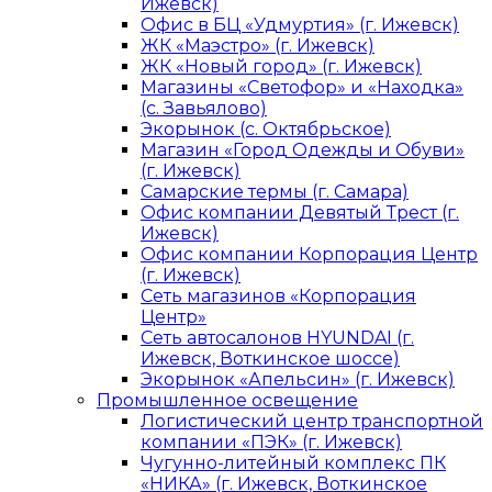
Ижевск)
Офис в БЦ «Удмуртия» (г. Ижевск)
ЖК «Маэстро» (г. Ижевск)
ЖК «Новый город» (г. Ижевск)
Магазины «Светофор» и «Находка»
(с. Завьялово)
Экорынок (с. Октябрьское)
Магазин «Город Одежды и Обуви»
(г. Ижевск)
Самарские термы (г. Самара)
Офис компании Девятый Трест (г.
Ижевск)
Офис компании Корпорация Центр
(г. Ижевск)
Сеть магазинов «Корпорация
Центр»
Сеть автосалонов HYUNDAI (г.
Ижевск, Воткинское шоссе)
Экорынок «Апельсин» (г. Ижевск)
Промышленное освещение
Логистический центр транспортной
компании «ПЭК» (г. Ижевск)
Чугунно-литейный комплекс ПК
«НИКА» (г. Ижевск, Воткинское