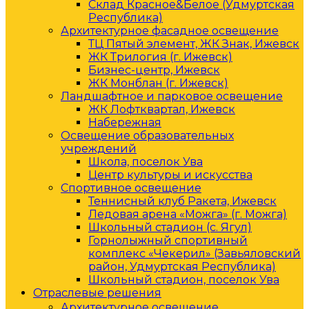
Склад Красное&Белое (Удмуртская
Республика)
Архитектурное фасадное освещение
ТЦ Пятый элемент, ЖК Знак, Ижевск
ЖК Трилогия (г. Ижевск)
Бизнес-центр, Ижевск
ЖК Монблан (г. Ижевск)
Ландшафтное и парковое освещение
ЖК Лофтквартал, Ижевск
Набережная
Освещение образовательных
учреждений
Школа, поселок Ува
Центр культуры и искусства
Спортивное освещение
Теннисный клуб Ракета, Ижевск
Ледовая арена «Можга» (г. Можга)
Школьный стадион (с. Ягул)
Горнолыжный спортивный
комплекс «Чекерил» (Завьяловский
район, Удмуртская Республика)
Школьный стадион, поселок Ува
Отраслевые решения
Архитектурное освещение