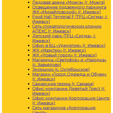
Ледовая арена «Можга» (г. Можга)
Освещение подземного паркинга
ЖК «Михайловский» (г. Ижевск)
Food Hall Terminal F (ТРЦ «Сигма», г.
Ижевск)
Сеть стоматологических клиник
АПЕКС (г. Ижевск)
Детский парк (ТРЦ «Сигма», г.
Ижевск)
Офис в БЦ «Удмуртия» (г. Ижевск)
ЖК «Маэстро» (г. Ижевск)
ЖК «Новый город» (г. Ижевск)
Магазины «Светофор» и «Находка»
(с. Завьялово)
Экорынок (с. Октябрьское)
Магазин «Город Одежды и Обуви»
(г. Ижевск)
Самарские термы (г. Самара)
Офис компании Девятый Трест (г.
Ижевск)
Офис компании Корпорация Центр
(г. Ижевск)
Сеть магазинов «Корпорация
Центр»