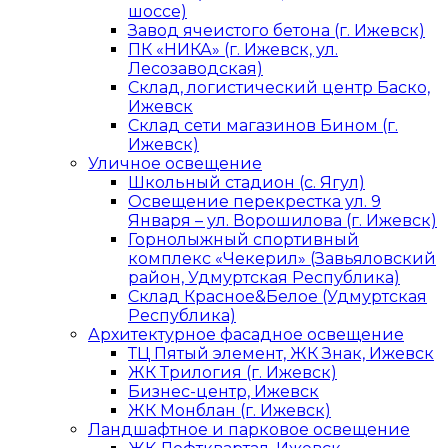
шоссе)
Завод ячеистого бетона (г. Ижевск)
ПК «НИКА» (г. Ижевск, ул.
Лесозаводская)
Склад, логистический центр Баско,
Ижевск
Склад сети магазинов Бином (г.
Ижевск)
Уличное освещение
Школьный стадион (с. Ягул)
Освещение перекрестка ул. 9
Января – ул. Ворошилова (г. Ижевск)
Горнолыжный спортивный
комплекс «Чекерил» (Завьяловский
район, Удмуртская Республика)
Склад Красное&Белое (Удмуртская
Республика)
Архитектурное фасадное освещение
ТЦ Пятый элемент, ЖК Знак, Ижевск
ЖК Трилогия (г. Ижевск)
Бизнес-центр, Ижевск
ЖК Монблан (г. Ижевск)
Ландшафтное и парковое освещение