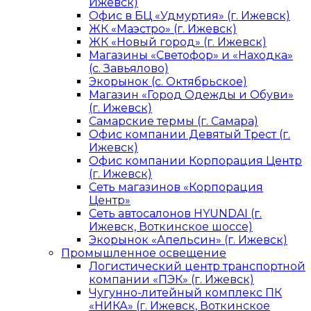
Ижевск)
Офис в БЦ «Удмуртия» (г. Ижевск)
ЖК «Маэстро» (г. Ижевск)
ЖК «Новый город» (г. Ижевск)
Магазины «Светофор» и «Находка»
(с. Завьялово)
Экорынок (с. Октябрьское)
Магазин «Город Одежды и Обуви»
(г. Ижевск)
Самарские термы (г. Самара)
Офис компании Девятый Трест (г.
Ижевск)
Офис компании Корпорация Центр
(г. Ижевск)
Сеть магазинов «Корпорация
Центр»
Сеть автосалонов HYUNDAI (г.
Ижевск, Воткинское шоссе)
Экорынок «Апельсин» (г. Ижевск)
Промышленное освещение
Логистический центр транспортной
компании «ПЭК» (г. Ижевск)
Чугунно-литейный комплекс ПК
«НИКА» (г. Ижевск, Воткинское