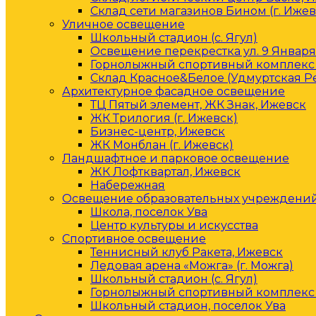
Склад сети магазинов Бином (г. Ижев
Уличное освещение
Школьный стадион (с. Ягул)
Освещение перекрестка ул. 9 Января 
Горнолыжный спортивный комплекс 
Склад Красное&Белое (Удмуртская Р
Архитектурное фасадное освещение
ТЦ Пятый элемент, ЖК Знак, Ижевск
ЖК Трилогия (г. Ижевск)
Бизнес-центр, Ижевск
ЖК Монблан (г. Ижевск)
Ландшафтное и парковое освещение
ЖК Лофтквартал, Ижевск
Набережная
Освещение образовательных учреждени
Школа, поселок Ува
Центр культуры и искусства
Спортивное освещение
Теннисный клуб Ракета, Ижевск
Ледовая арена «Можга» (г. Можга)
Школьный стадион (с. Ягул)
Горнолыжный спортивный комплекс 
Школьный стадион, поселок Ува