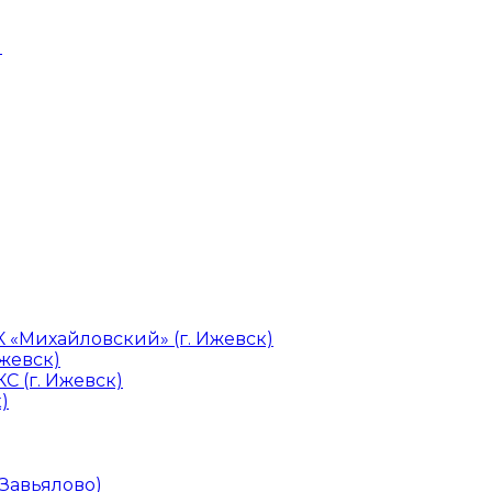
и
«Михайловский» (г. Ижевск)
Ижевск)
С (г. Ижевск)
)
 Завьялово)