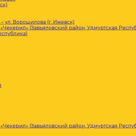
ск)
– ул. Ворошилова (г. Ижевск)
«Чекерил» (Завьяловский район, Удмуртская Респу
еспублика)
й
«Чекерил» (Завьяловский район, Удмуртская Респу