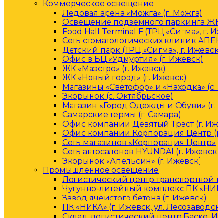
Коммерческое освещение
Ледовая арена «Можга» (г. Можга)
Освещение подземного паркинга ЖК 
Food Hall Terminal F (ТРЦ «Сигма», г. 
Сеть стоматологических клиник АПЕК
Детский парк (ТРЦ «Сигма», г. Ижевск
Офис в БЦ «Удмуртия» (г. Ижевск)
ЖК «Маэстро» (г. Ижевск)
ЖК «Новый город» (г. Ижевск)
Магазины «Светофор» и «Находка» (с.
Экорынок (с. Октябрьское)
Магазин «Город Одежды и Обуви» (г.
Самарские термы (г. Самара)
Офис компании Девятый Трест (г. Иж
Офис компании Корпорация Центр (г
Сеть магазинов «Корпорация Центр»
Сеть автосалонов HYUNDAI (г. Ижевск
Экорынок «Апельсин» (г. Ижевск)
Промышленное освещение
Логистический центр транспортной к
Чугунно-литейный комплекс ПК «НИКА
Завод ячеистого бетона (г. Ижевск)
ПК «НИКА» (г. Ижевск, ул. Лесозаводс
Склад, логистический центр Баско, 