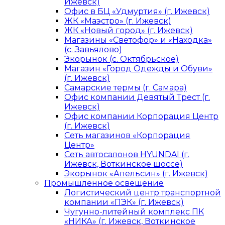
Ижевск)
Офис в БЦ «Удмуртия» (г. Ижевск)
ЖК «Маэстро» (г. Ижевск)
ЖК «Новый город» (г. Ижевск)
Магазины «Светофор» и «Находка»
(с. Завьялово)
Экорынок (с. Октябрьское)
Магазин «Город Одежды и Обуви»
(г. Ижевск)
Самарские термы (г. Самара)
Офис компании Девятый Трест (г.
Ижевск)
Офис компании Корпорация Центр
(г. Ижевск)
Сеть магазинов «Корпорация
Центр»
Сеть автосалонов HYUNDAI (г.
Ижевск, Воткинское шоссе)
Экорынок «Апельсин» (г. Ижевск)
Промышленное освещение
Логистический центр транспортной
компании «ПЭК» (г. Ижевск)
Чугунно-литейный комплекс ПК
«НИКА» (г. Ижевск, Воткинское