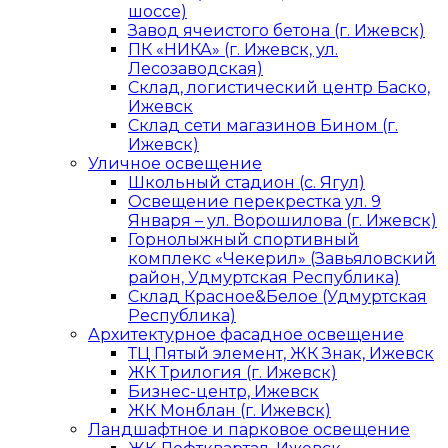
шоссе)
Завод ячеистого бетона (г. Ижевск)
ПК «НИКА» (г. Ижевск, ул.
Лесозаводская)
Склад, логистический центр Баско,
Ижевск
Склад сети магазинов Бином (г.
Ижевск)
Уличное освещение
Школьный стадион (с. Ягул)
Освещение перекрестка ул. 9
Января – ул. Ворошилова (г. Ижевск)
Горнолыжный спортивный
комплекс «Чекерил» (Завьяловский
район, Удмуртская Республика)
Склад Красное&Белое (Удмуртская
Республика)
Архитектурное фасадное освещение
ТЦ Пятый элемент, ЖК Знак, Ижевск
ЖК Трилогия (г. Ижевск)
Бизнес-центр, Ижевск
ЖК Монблан (г. Ижевск)
Ландшафтное и парковое освещение