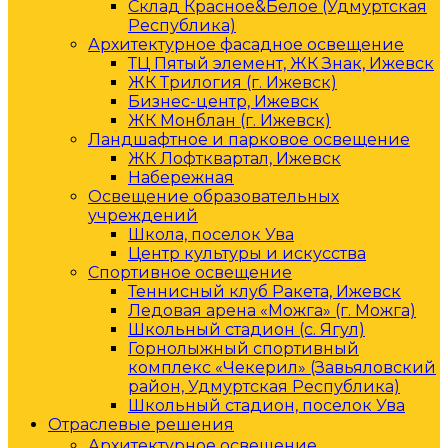
Склад Красное&Белое (Удмуртская
Республика)
Архитектурное фасадное освещение
ТЦ Пятый элемент, ЖК Знак, Ижевск
ЖК Трилогия (г. Ижевск)
Бизнес-центр, Ижевск
ЖК Монблан (г. Ижевск)
Ландшафтное и парковое освещение
ЖК Лофтквартал, Ижевск
Набережная
Освещение образовательных
учреждений
Школа, поселок Ува
Центр культуры и искусства
Спортивное освещение
Теннисный клуб Ракета, Ижевск
Ледовая арена «Можга» (г. Можга)
Школьный стадион (с. Ягул)
Горнолыжный спортивный
комплекс «Чекерил» (Завьяловский
район, Удмуртская Республика)
Школьный стадион, поселок Ува
Отраслевые решения
Архитектурное освещение