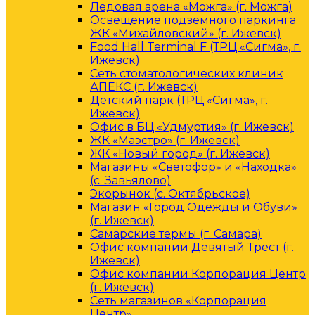
Ледовая арена «Можга» (г. Можга)
Освещение подземного паркинга
ЖК «Михайловский» (г. Ижевск)
Food Hall Terminal F (ТРЦ «Сигма», г.
Ижевск)
Сеть стоматологических клиник
АПЕКС (г. Ижевск)
Детский парк (ТРЦ «Сигма», г.
Ижевск)
Офис в БЦ «Удмуртия» (г. Ижевск)
ЖК «Маэстро» (г. Ижевск)
ЖК «Новый город» (г. Ижевск)
Магазины «Светофор» и «Находка»
(с. Завьялово)
Экорынок (с. Октябрьское)
Магазин «Город Одежды и Обуви»
(г. Ижевск)
Самарские термы (г. Самара)
Офис компании Девятый Трест (г.
Ижевск)
Офис компании Корпорация Центр
(г. Ижевск)
Сеть магазинов «Корпорация
Центр»