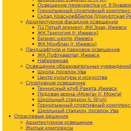
Освещение перекрестка ул. 9 Января 
Горнолыжный спортивный комплекс 
Склад Красное&Белое (Удмуртская Р
Архитектурное фасадное освещение
ТЦ Пятый элемент, ЖК Знак, Ижевск
ЖК Трилогия (г. Ижевск)
Бизнес-центр, Ижевск
ЖК Монблан (г. Ижевск)
Ландшафтное и парковое освещение
ЖК Лофтквартал, Ижевск
Набережная
Освещение образовательных учреждени
Школа, поселок Ува
Центр культуры и искусства
Спортивное освещение
Теннисный клуб Ракета, Ижевск
Ледовая арена «Можга» (г. Можга)
Школьный стадион (с. Ягул)
Горнолыжный спортивный комплекс 
Школьный стадион, поселок Ува
Отраслевые решения
Архитектурное освещение
Жилые комплексы