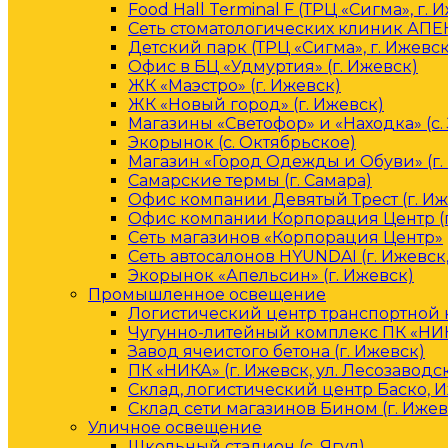
Food Hall Terminal F (ТРЦ «Сигма», г. 
Сеть стоматологических клиник АПЕК
Детский парк (ТРЦ «Сигма», г. Ижевск
Офис в БЦ «Удмуртия» (г. Ижевск)
ЖК «Маэстро» (г. Ижевск)
ЖК «Новый город» (г. Ижевск)
Магазины «Светофор» и «Находка» (с.
Экорынок (с. Октябрьское)
Магазин «Город Одежды и Обуви» (г.
Самарские термы (г. Самара)
Офис компании Девятый Трест (г. Иж
Офис компании Корпорация Центр (г
Сеть магазинов «Корпорация Центр»
Сеть автосалонов HYUNDAI (г. Ижевск
Экорынок «Апельсин» (г. Ижевск)
Промышленное освещение
Логистический центр транспортной к
Чугунно-литейный комплекс ПК «НИКА
Завод ячеистого бетона (г. Ижевск)
ПК «НИКА» (г. Ижевск, ул. Лесозаводс
Склад, логистический центр Баско, 
Склад сети магазинов Бином (г. Ижев
Уличное освещение
Школьный стадион (с. Ягул)