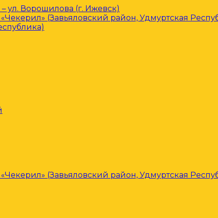
– ул. Ворошилова (г. Ижевск)
«Чекерил» (Завьяловский район, Удмуртская Респу
еспублика)
й
«Чекерил» (Завьяловский район, Удмуртская Респу