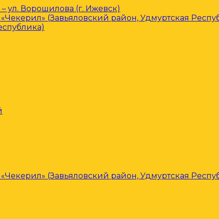
– ул. Ворошилова (г. Ижевск)
«Чекерил» (Завьяловский район, Удмуртская Респу
еспублика)
й
«Чекерил» (Завьяловский район, Удмуртская Респу