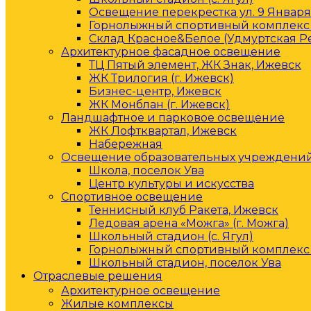
Освещение перекрестка ул. 9 Января 
Горнолыжный спортивный комплекс 
Склад Красное&Белое (Удмуртская Р
Архитектурное фасадное освещение
ТЦ Пятый элемент, ЖК Знак, Ижевск
ЖК Трилогия (г. Ижевск)
Бизнес-центр, Ижевск
ЖК Монблан (г. Ижевск)
Ландшафтное и парковое освещение
ЖК Лофтквартал, Ижевск
Набережная
Освещение образовательных учреждени
Школа, поселок Ува
Центр культуры и искусства
Спортивное освещение
Теннисный клуб Ракета, Ижевск
Ледовая арена «Можга» (г. Можга)
Школьный стадион (с. Ягул)
Горнолыжный спортивный комплекс 
Школьный стадион, поселок Ува
Отраслевые решения
Архитектурное освещение
Жилые комплексы