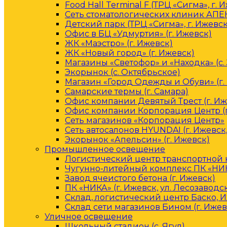
Food Hall Terminal F (ТРЦ «Сигма», г. 
Сеть стоматологических клиник АПЕК
Детский парк (ТРЦ «Сигма», г. Ижевск
Офис в БЦ «Удмуртия» (г. Ижевск)
ЖК «Маэстро» (г. Ижевск)
ЖК «Новый город» (г. Ижевск)
Магазины «Светофор» и «Находка» (с.
Экорынок (с. Октябрьское)
Магазин «Город Одежды и Обуви» (г.
Самарские термы (г. Самара)
Офис компании Девятый Трест (г. Иж
Офис компании Корпорация Центр (г
Сеть магазинов «Корпорация Центр»
Сеть автосалонов HYUNDAI (г. Ижевск
Экорынок «Апельсин» (г. Ижевск)
Промышленное освещение
Логистический центр транспортной к
Чугунно-литейный комплекс ПК «НИКА
Завод ячеистого бетона (г. Ижевск)
ПК «НИКА» (г. Ижевск, ул. Лесозаводс
Склад, логистический центр Баско, 
Склад сети магазинов Бином (г. Ижев
Уличное освещение
Школьный стадион (с. Ягул)