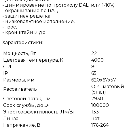
- диммирование по протоколу DALI или 1-10V,
- окрашивание по RAL,
- защитная решетка,
- низковольтное исполнение,
- трос,
- кронштейн и др.
Характеристики:
Мощность, Вт
22
Цветовая температура, К
4000
CRI
80
IP
65
Размеры, мм
620x67x57
OP - матовый
Рассеиватель
(опал)
Световой поток, Лм
2930
Срок службы, до ...ч
100000
Энергоэффективность, Лм/Вт
133
Линза
нет
Напряжение, В
176-264