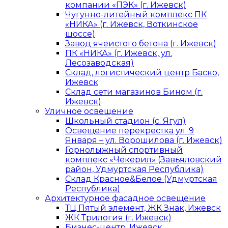
компании «ПЭК» (г. Ижевск)
Чугунно-литейный комплекс ПК
«НИКА» (г. Ижевск, Воткинское
шоссе)
Завод ячеистого бетона (г. Ижевск)
ПК «НИКА» (г. Ижевск, ул.
Лесозаводская)
Склад, логистический центр Баско,
Ижевск
Склад сети магазинов Бином (г.
Ижевск)
Уличное освещение
Школьный стадион (с. Ягул)
Освещение перекрестка ул. 9
Января – ул. Ворошилова (г. Ижевск)
Горнолыжный спортивный
комплекс «Чекерил» (Завьяловский
район, Удмуртская Республика)
Склад Красное&Белое (Удмуртская
Республика)
Архитектурное фасадное освещение
ТЦ Пятый элемент, ЖК Знак, Ижевск
ЖК Трилогия (г. Ижевск)
Бизнес-центр, Ижевск