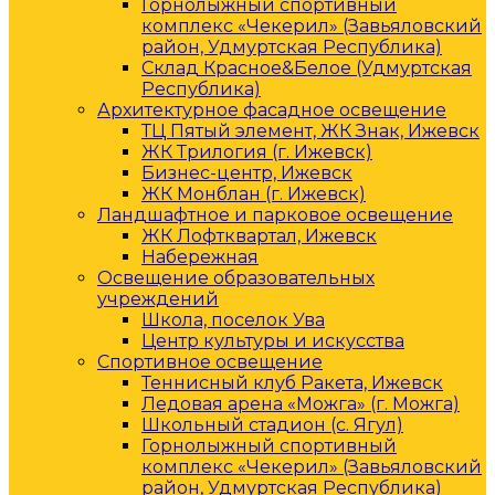
Горнолыжный спортивный
комплекс «Чекерил» (Завьяловский
район, Удмуртская Республика)
Склад Красное&Белое (Удмуртская
Республика)
Архитектурное фасадное освещение
ТЦ Пятый элемент, ЖК Знак, Ижевск
ЖК Трилогия (г. Ижевск)
Бизнес-центр, Ижевск
ЖК Монблан (г. Ижевск)
Ландшафтное и парковое освещение
ЖК Лофтквартал, Ижевск
Набережная
Освещение образовательных
учреждений
Школа, поселок Ува
Центр культуры и искусства
Спортивное освещение
Теннисный клуб Ракета, Ижевск
Ледовая арена «Можга» (г. Можга)
Школьный стадион (с. Ягул)
Горнолыжный спортивный
комплекс «Чекерил» (Завьяловский
район, Удмуртская Республика)