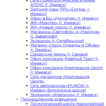
Сеть стоматологических клиник
АПЕКС (г. Ижевск)
Детский парк (ТРЦ «Сигма», г.
Ижевск)
Офис в БЦ «Удмуртия» (г. Ижевск)
ЖК «Маэстро» (г. Ижевск)
ЖК «Новый город» (г. Ижевск)
Магазины «Светофор» и «Находка»
(с. Завьялово)
Экорынок (с. Октябрьское)
Магазин «Город Одежды и Обуви»
(г. Ижевск)
Самарские термы (г. Самара)
Офис компании Девятый Трест (г.
Ижевск)
Офис компании Корпорация Центр
(г. Ижевск)
Сеть магазинов «Корпорация
Центр»
Сеть автосалонов HYUNDAI (г.
Ижевск, Воткинское шоссе)
Экорынок «Апельсин» (г. Ижевск)
Промышленное освещение
Логистический центр транспортной