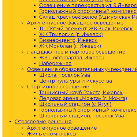
Освещение перекрестка ул. 9 Января 
Горнолыжный спортивный комплекс 
Склад Красное&Белое (Удмуртская Р
Архитектурное фасадное освещение
ТЦ Пятый элемент, ЖК Знак, Ижевск
ЖК Трилогия (г. Ижевск)
Бизнес-центр, Ижевск
ЖК Монблан (г. Ижевск)
Ландшафтное и парковое освещение
ЖК Лофтквартал, Ижевск
Набережная
Освещение образовательных учреждени
Школа, поселок Ува
Центр культуры и искусства
Спортивное освещение
Теннисный клуб Ракета, Ижевск
Ледовая арена «Можга» (г. Можга)
Школьный стадион (с. Ягул)
Горнолыжный спортивный комплекс 
Школьный стадион, поселок Ува
Отраслевые решения
Архитектурное освещение
Жилые комплексы