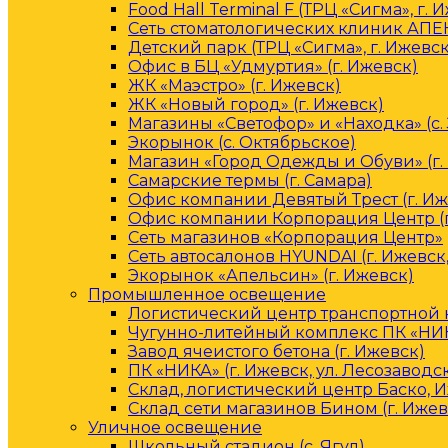
Food Hall Terminal F (ТРЦ «Сигма», г. 
Сеть стоматологических клиник АПЕК
Детский парк (ТРЦ «Сигма», г. Ижевск
Офис в БЦ «Удмуртия» (г. Ижевск)
ЖК «Маэстро» (г. Ижевск)
ЖК «Новый город» (г. Ижевск)
Магазины «Светофор» и «Находка» (с.
Экорынок (с. Октябрьское)
Магазин «Город Одежды и Обуви» (г.
Самарские термы (г. Самара)
Офис компании Девятый Трест (г. Иж
Офис компании Корпорация Центр (г
Сеть магазинов «Корпорация Центр»
Сеть автосалонов HYUNDAI (г. Ижевск
Экорынок «Апельсин» (г. Ижевск)
Промышленное освещение
Логистический центр транспортной к
Чугунно-литейный комплекс ПК «НИКА
Завод ячеистого бетона (г. Ижевск)
ПК «НИКА» (г. Ижевск, ул. Лесозаводс
Склад, логистический центр Баско, 
Склад сети магазинов Бином (г. Ижев
Уличное освещение
Школьный стадион (с. Ягул)