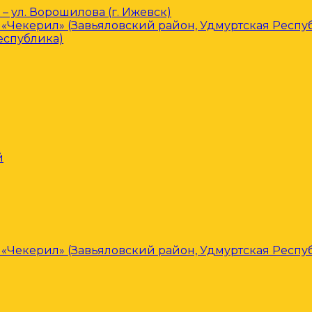
– ул. Ворошилова (г. Ижевск)
«Чекерил» (Завьяловский район, Удмуртская Респу
еспублика)
й
«Чекерил» (Завьяловский район, Удмуртская Респу