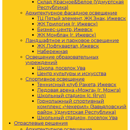
Склад Красное&Белое (Удмуртская
Республика)
Архитектурное фасадное освещение
ТЦ Пятый элемент, ЖК Знак, Ижевск
ЖК Трилогия (г. Ижевск)
Бизнес-центр, Ижевск
ЖК Монблан (г. Ижевск)
Ландшафтное и парковое освещение
ЖК Лофтквартал, Ижевск
Набережная
Освещение образовательных
учреждений
Школа, поселок Ува
Центр культуры и искусства
Спортивное освещение
Теннисный клуб Ракета, Ижевск
Ледовая арена «Можга» (г. Можга)
Школьный стадион (с. Ягул)
Горнолыжный спортивный
комплекс «Чекерил» (Завьяловский
район, Удмуртская Республика)
Школьный стадион, поселок Ува
Отраслевые решения
Архитектурное освещение