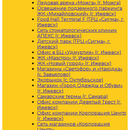
Ледовая арена «Можга» (г. Можга)
Освещение подземного паркинга
ЖК «Михайловский» (г. Ижевск)
Food Hall Terminal F (ТРЦ «Сигма», г.
Ижевск)
Сеть стоматологических клиник
АПЕКС (г. Ижевск)
Детский парк (ТРЦ «Сигма», г.
Ижевск)
Офис в БЦ «Удмуртия» (г. Ижевск)
ЖК «Маэстро» (г. Ижевск)
ЖК «Новый город» (г. Ижевск)
Магазины «Светофор» и «Находка»
(с. Завьялово)
Экорынок (с. Октябрьское)
Магазин «Город Одежды и Обуви»
(г. Ижевск)
Самарские термы (г. Самара)
Офис компании Девятый Трест (г.
Ижевск)
Офис компании Корпорация Центр
(г. Ижевск)
Сеть магазинов «Корпорация
Центр»