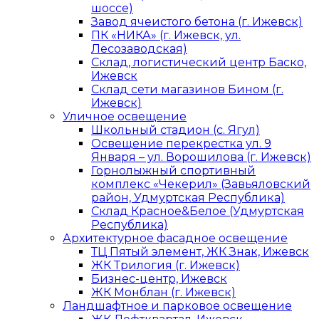
шоссе)
Завод ячеистого бетона (г. Ижевск)
ПК «НИКА» (г. Ижевск, ул.
Лесозаводская)
Склад, логистический центр Баско,
Ижевск
Склад сети магазинов Бином (г.
Ижевск)
Уличное освещение
Школьный стадион (с. Ягул)
Освещение перекрестка ул. 9
Января – ул. Ворошилова (г. Ижевск)
Горнолыжный спортивный
комплекс «Чекерил» (Завьяловский
район, Удмуртская Республика)
Склад Красное&Белое (Удмуртская
Республика)
Архитектурное фасадное освещение
ТЦ Пятый элемент, ЖК Знак, Ижевск
ЖК Трилогия (г. Ижевск)
Бизнес-центр, Ижевск
ЖК Монблан (г. Ижевск)
Ландшафтное и парковое освещение