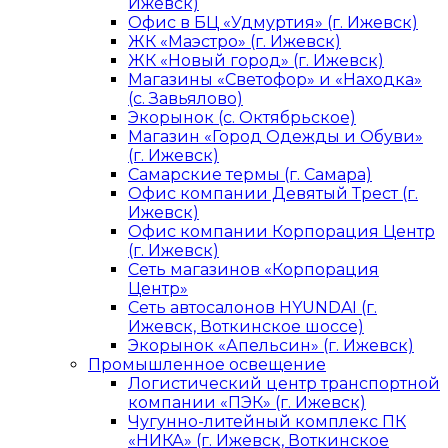
Ижевск)
Офис в БЦ «Удмуртия» (г. Ижевск)
ЖК «Маэстро» (г. Ижевск)
ЖК «Новый город» (г. Ижевск)
Магазины «Светофор» и «Находка»
(с. Завьялово)
Экорынок (с. Октябрьское)
Магазин «Город Одежды и Обуви»
(г. Ижевск)
Самарские термы (г. Самара)
Офис компании Девятый Трест (г.
Ижевск)
Офис компании Корпорация Центр
(г. Ижевск)
Сеть магазинов «Корпорация
Центр»
Сеть автосалонов HYUNDAI (г.
Ижевск, Воткинское шоссе)
Экорынок «Апельсин» (г. Ижевск)
Промышленное освещение
Логистический центр транспортной
компании «ПЭК» (г. Ижевск)
Чугунно-литейный комплекс ПК
«НИКА» (г. Ижевск, Воткинское