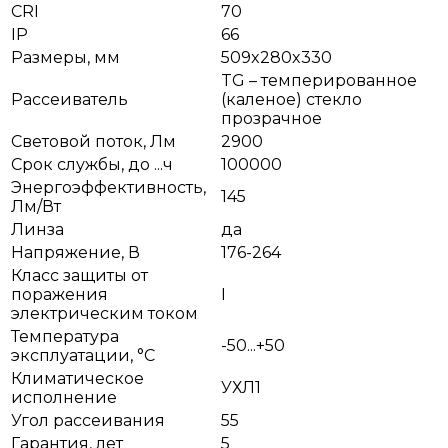
CRI
70
IP
66
Размеры, мм
509x280x330
TG – темперированное
Рассеиватель
(каленое) стекло
прозрачное
Световой поток, Лм
2900
Срок службы, до ...ч
100000
Энергоэффективность,
145
Лм/Вт
Линза
да
Напряжение, В
176-264
Класс защиты от
поражения
I
электрическим током
Температура
-50...+50
эксплуатации, °С
Климатическое
УХЛ1
исполнение
Угол рассеивания
55
Гарантия, лет
5