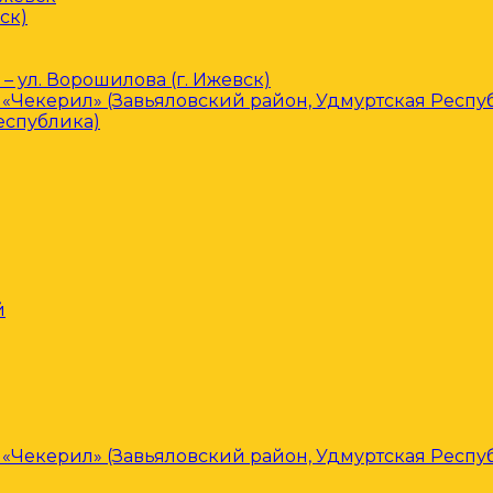
ск)
– ул. Ворошилова (г. Ижевск)
«Чекерил» (Завьяловский район, Удмуртская Респу
еспублика)
й
«Чекерил» (Завьяловский район, Удмуртская Респу