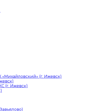
и
«Михайловский» (г. Ижевск)
Ижевск)
С (г. Ижевск)
)
 Завьялово)