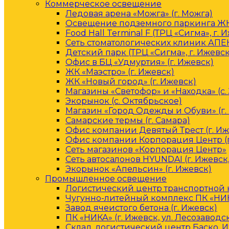
Коммерческое освещение
Ледовая арена «Можга» (г. Можга)
Освещение подземного паркинга ЖК 
Food Hall Terminal F (ТРЦ «Сигма», г. 
Сеть стоматологических клиник АПЕК
Детский парк (ТРЦ «Сигма», г. Ижевск
Офис в БЦ «Удмуртия» (г. Ижевск)
ЖК «Маэстро» (г. Ижевск)
ЖК «Новый город» (г. Ижевск)
Магазины «Светофор» и «Находка» (с.
Экорынок (с. Октябрьское)
Магазин «Город Одежды и Обуви» (г.
Самарские термы (г. Самара)
Офис компании Девятый Трест (г. Иж
Офис компании Корпорация Центр (г
Сеть магазинов «Корпорация Центр»
Сеть автосалонов HYUNDAI (г. Ижевск
Экорынок «Апельсин» (г. Ижевск)
Промышленное освещение
Логистический центр транспортной к
Чугунно-литейный комплекс ПК «НИКА
Завод ячеистого бетона (г. Ижевск)
ПК «НИКА» (г. Ижевск, ул. Лесозаводс
Склад, логистический центр Баско, 