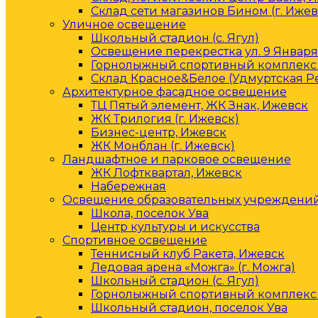
Склад сети магазинов Бином (г. Ижев
Уличное освещение
Школьный стадион (с. Ягул)
Освещение перекрестка ул. 9 Января 
Горнолыжный спортивный комплекс 
Склад Красное&Белое (Удмуртская Р
Архитектурное фасадное освещение
ТЦ Пятый элемент, ЖК Знак, Ижевск
ЖК Трилогия (г. Ижевск)
Бизнес-центр, Ижевск
ЖК Монблан (г. Ижевск)
Ландшафтное и парковое освещение
ЖК Лофтквартал, Ижевск
Набережная
Освещение образовательных учреждени
Школа, поселок Ува
Центр культуры и искусства
Спортивное освещение
Теннисный клуб Ракета, Ижевск
Ледовая арена «Можга» (г. Можга)
Школьный стадион (с. Ягул)
Горнолыжный спортивный комплекс 
Школьный стадион, поселок Ува