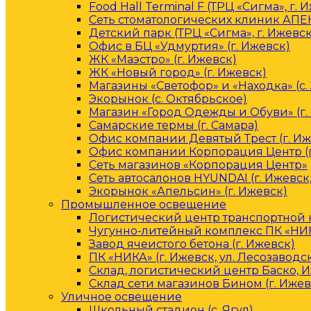
Food Hall Terminal F (ТРЦ «Сигма», г. 
Сеть стоматологических клиник АПЕК
Детский парк (ТРЦ «Сигма», г. Ижевск
Офис в БЦ «Удмуртия» (г. Ижевск)
ЖК «Маэстро» (г. Ижевск)
ЖК «Новый город» (г. Ижевск)
Магазины «Светофор» и «Находка» (с.
Экорынок (с. Октябрьское)
Магазин «Город Одежды и Обуви» (г.
Самарские термы (г. Самара)
Офис компании Девятый Трест (г. Иж
Офис компании Корпорация Центр (г
Сеть магазинов «Корпорация Центр»
Сеть автосалонов HYUNDAI (г. Ижевск
Экорынок «Апельсин» (г. Ижевск)
Промышленное освещение
Логистический центр транспортной к
Чугунно-литейный комплекс ПК «НИКА
Завод ячеистого бетона (г. Ижевск)
ПК «НИКА» (г. Ижевск, ул. Лесозаводс
Склад, логистический центр Баско, 
Склад сети магазинов Бином (г. Ижев
Уличное освещение
Школьный стадион (с. Ягул)