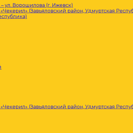
– ул. Ворошилова (г. Ижевск)
«Чекерил» (Завьяловский район, Удмуртская Респу
еспублика)
й
«Чекерил» (Завьяловский район, Удмуртская Респу