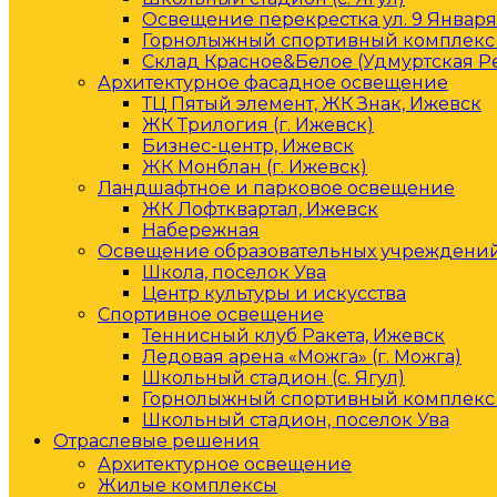
Освещение перекрестка ул. 9 Января 
Горнолыжный спортивный комплекс 
Склад Красное&Белое (Удмуртская Р
Архитектурное фасадное освещение
ТЦ Пятый элемент, ЖК Знак, Ижевск
ЖК Трилогия (г. Ижевск)
Бизнес-центр, Ижевск
ЖК Монблан (г. Ижевск)
Ландшафтное и парковое освещение
ЖК Лофтквартал, Ижевск
Набережная
Освещение образовательных учреждени
Школа, поселок Ува
Центр культуры и искусства
Спортивное освещение
Теннисный клуб Ракета, Ижевск
Ледовая арена «Можга» (г. Можга)
Школьный стадион (с. Ягул)
Горнолыжный спортивный комплекс 
Школьный стадион, поселок Ува
Отраслевые решения
Архитектурное освещение
Жилые комплексы