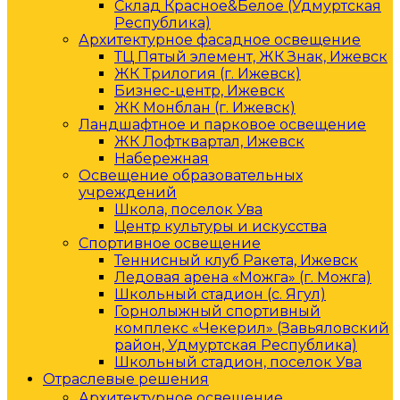
Склад Красное&Белое (Удмуртская
Республика)
Архитектурное фасадное освещение
ТЦ Пятый элемент, ЖК Знак, Ижевск
ЖК Трилогия (г. Ижевск)
Бизнес-центр, Ижевск
ЖК Монблан (г. Ижевск)
Ландшафтное и парковое освещение
ЖК Лофтквартал, Ижевск
Набережная
Освещение образовательных
учреждений
Школа, поселок Ува
Центр культуры и искусства
Спортивное освещение
Теннисный клуб Ракета, Ижевск
Ледовая арена «Можга» (г. Можга)
Школьный стадион (с. Ягул)
Горнолыжный спортивный
комплекс «Чекерил» (Завьяловский
район, Удмуртская Республика)
Школьный стадион, поселок Ува
Отраслевые решения
Архитектурное освещение