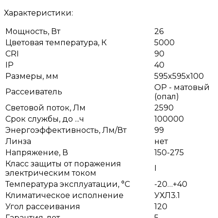
Характеристики:
Мощность, Вт
26
Цветовая температура, К
5000
CRI
90
IP
40
Размеры, мм
595x595x100
OP - матовый
Рассеиватель
(опал)
Световой поток, Лм
2590
Срок службы, до ...ч
100000
Энергоэффективность, Лм/Вт
99
Линза
нет
Напряжение, В
150-275
Класс защиты от поражения
I
электрическим током
Температура эксплуатации, °С
-20…+40
Климатическое исполнение
УХЛ3.1
Угол рассеивания
120
Гарантия, лет
5