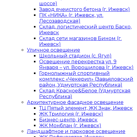
шоссе)
Завод ячеистого бетона (г. Ижевск)
ПК «НИКА» (г. Ижевск, ул.
Лесозаводская)
Склад, логистический центр Баско,
Ижевск
Склад сети магазинов Бином (г.
Ижевск)
Уличное освещение
Школьный стадион (с. Ягул)
Освещение перекрестка ул. 9
Января – ул. Ворошилова (г. Ижевск)
Горнолыжный спортивный
комплекс «Чекерил» (Завьяловский
район, Удмуртская Республика)
Склад Красное&Белое (Удмуртская
Республика)
Архитектурное фасадное освещение
ТЦ Пятый элемент, ЖК Знак, Ижевск
ЖК Трилогия (г. Ижевск)
Бизнес-центр, Ижевск
ЖК Монблан (г. Ижевск)
Ландшафтное и парковое освещение