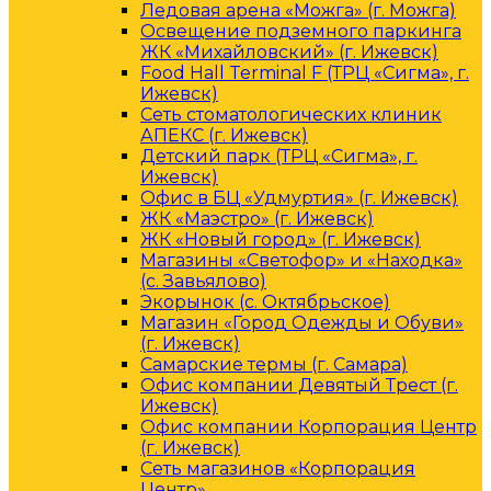
Ледовая арена «Можга» (г. Можга)
Освещение подземного паркинга
ЖК «Михайловский» (г. Ижевск)
Food Hall Terminal F (ТРЦ «Сигма», г.
Ижевск)
Сеть стоматологических клиник
АПЕКС (г. Ижевск)
Детский парк (ТРЦ «Сигма», г.
Ижевск)
Офис в БЦ «Удмуртия» (г. Ижевск)
ЖК «Маэстро» (г. Ижевск)
ЖК «Новый город» (г. Ижевск)
Магазины «Светофор» и «Находка»
(с. Завьялово)
Экорынок (с. Октябрьское)
Магазин «Город Одежды и Обуви»
(г. Ижевск)
Самарские термы (г. Самара)
Офис компании Девятый Трест (г.
Ижевск)
Офис компании Корпорация Центр
(г. Ижевск)
Сеть магазинов «Корпорация
Центр»