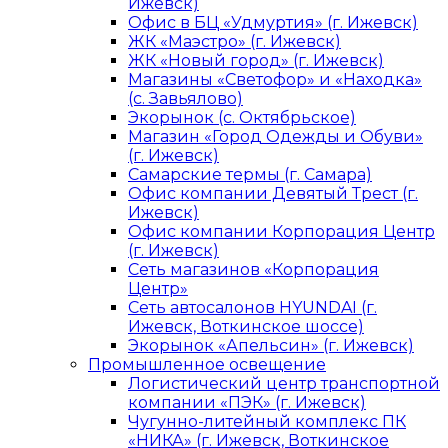
Ижевск)
Офис в БЦ «Удмуртия» (г. Ижевск)
ЖК «Маэстро» (г. Ижевск)
ЖК «Новый город» (г. Ижевск)
Магазины «Светофор» и «Находка»
(с. Завьялово)
Экорынок (с. Октябрьское)
Магазин «Город Одежды и Обуви»
(г. Ижевск)
Самарские термы (г. Самара)
Офис компании Девятый Трест (г.
Ижевск)
Офис компании Корпорация Центр
(г. Ижевск)
Сеть магазинов «Корпорация
Центр»
Сеть автосалонов HYUNDAI (г.
Ижевск, Воткинское шоссе)
Экорынок «Апельсин» (г. Ижевск)
Промышленное освещение
Логистический центр транспортной
компании «ПЭК» (г. Ижевск)
Чугунно-литейный комплекс ПК
«НИКА» (г. Ижевск, Воткинское