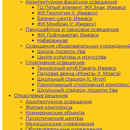
Архитектурное фасадное освещение
ТЦ Пятый элемент, ЖК Знак, Ижевск
ЖК Трилогия (г. Ижевск)
Бизнес-центр, Ижевск
ЖК Монблан (г. Ижевск)
Ландшафтное и парковое освещение
ЖК Лофтквартал, Ижевск
Набережная
Освещение образовательных учреждени
Школа, поселок Ува
Центр культуры и искусства
Спортивное освещение
Теннисный клуб Ракета, Ижевск
Ледовая арена «Можга» (г. Можга)
Школьный стадион (с. Ягул)
Горнолыжный спортивный комплекс 
Школьный стадион, поселок Ува
Отраслевые решения
Архитектурное освещение
Жилые комплексы
Коммерческие объекты
Логистические центры
Медицинские учреждения
Образовательные учреждения