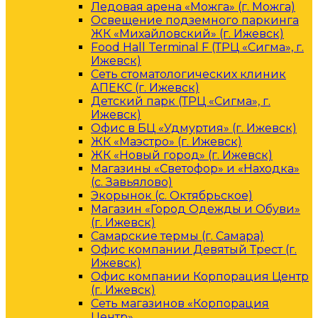
Ледовая арена «Можга» (г. Можга)
Освещение подземного паркинга
ЖК «Михайловский» (г. Ижевск)
Food Hall Terminal F (ТРЦ «Сигма», г.
Ижевск)
Сеть стоматологических клиник
АПЕКС (г. Ижевск)
Детский парк (ТРЦ «Сигма», г.
Ижевск)
Офис в БЦ «Удмуртия» (г. Ижевск)
ЖК «Маэстро» (г. Ижевск)
ЖК «Новый город» (г. Ижевск)
Магазины «Светофор» и «Находка»
(с. Завьялово)
Экорынок (с. Октябрьское)
Магазин «Город Одежды и Обуви»
(г. Ижевск)
Самарские термы (г. Самара)
Офис компании Девятый Трест (г.
Ижевск)
Офис компании Корпорация Центр
(г. Ижевск)
Сеть магазинов «Корпорация
Центр»