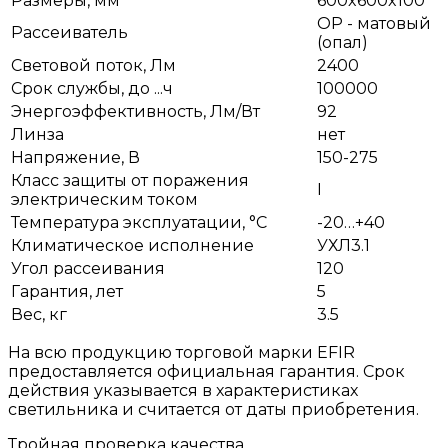
Размеры, мм
600x600x100
OP - матовый
Рассеиватель
(опал)
Световой поток, Лм
2400
Срок службы, до ...ч
100000
Энергоэффективность, Лм/Вт
92
Линза
нет
Напряжение, В
150-275
Класс защиты от поражения
I
электрическим током
Температура эксплуатации, °С
-20…+40
Климатическое исполнение
УХЛ3.1
Угол рассеивания
120
Гарантия, лет
5
Вес, кг
3.5
На всю продукцию торговой марки EFIR
предоставляется официальная гарантия. Срок
действия указывается в характеристиках
светильника и считается от даты приобретения.
Тройная проверка качества