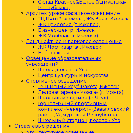
Склад Красное&Белое (Удмуртская
Республика)
Архитектурное фасадное освещение
ТЦ Пятый элемент, ЖК Знак, Ижевск
ЖК Трилогия (г. Ижевск)
Бизнес-центр, Ижевск
ЖК Монблан (г. Ижевск)
Ландшафтное и парковое освещение
ЖК Лофтквартал, Ижевск
Набережная
Освещение образовательных
учреждений
Школа, поселок Ува
Центр культуры и искусства
Спортивное освещение
Теннисный клуб Ракета, Ижевск
Ледовая арена «Можга» (г. Можга)
Школьный стадион (с. Ягул)
Горнолыжный спортивный
комплекс «Чекерил» (Завьяловский
район, Удмуртская Республика)
Школьный стадион, поселок Ува
Отраслевые решения
Архитектурное освещение