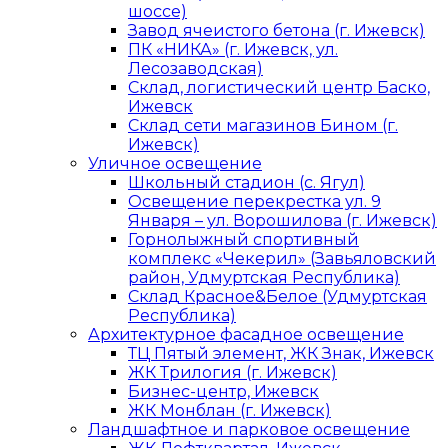
шоссе)
Завод ячеистого бетона (г. Ижевск)
ПК «НИКА» (г. Ижевск, ул.
Лесозаводская)
Склад, логистический центр Баско,
Ижевск
Склад сети магазинов Бином (г.
Ижевск)
Уличное освещение
Школьный стадион (с. Ягул)
Освещение перекрестка ул. 9
Января – ул. Ворошилова (г. Ижевск)
Горнолыжный спортивный
комплекс «Чекерил» (Завьяловский
район, Удмуртская Республика)
Склад Красное&Белое (Удмуртская
Республика)
Архитектурное фасадное освещение
ТЦ Пятый элемент, ЖК Знак, Ижевск
ЖК Трилогия (г. Ижевск)
Бизнес-центр, Ижевск
ЖК Монблан (г. Ижевск)
Ландшафтное и парковое освещение