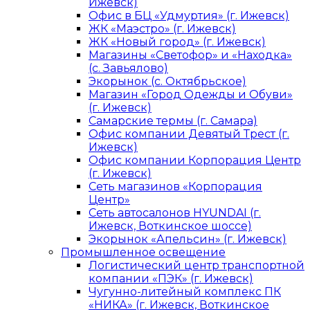
Ижевск)
Офис в БЦ «Удмуртия» (г. Ижевск)
ЖК «Маэстро» (г. Ижевск)
ЖК «Новый город» (г. Ижевск)
Магазины «Светофор» и «Находка»
(с. Завьялово)
Экорынок (с. Октябрьское)
Магазин «Город Одежды и Обуви»
(г. Ижевск)
Самарские термы (г. Самара)
Офис компании Девятый Трест (г.
Ижевск)
Офис компании Корпорация Центр
(г. Ижевск)
Сеть магазинов «Корпорация
Центр»
Сеть автосалонов HYUNDAI (г.
Ижевск, Воткинское шоссе)
Экорынок «Апельсин» (г. Ижевск)
Промышленное освещение
Логистический центр транспортной
компании «ПЭК» (г. Ижевск)
Чугунно-литейный комплекс ПК
«НИКА» (г. Ижевск, Воткинское