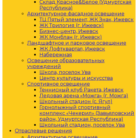
Склад Красное&Белое (Удмуртская
Республика)
Архитектурное фасадное освещение
ТЦ Пятый элемент, ЖК Знак, Ижевск
ЖК Трилогия (г. Ижевск)
Бизнес-центр, Ижевск
ЖК Монблан (г. Ижевск)
Ландшафтное и парковое освещение
ЖК Лофтквартал, Ижевск
Набережная
Освещение образовательных
учреждений
Школа, поселок Ува
Центр культуры и искусства
Спортивное освещение
Теннисный клуб Ракета, Ижевск
Ледовая арена «Можга» (г. Можга)
Школьный стадион (с. Ягул)
Горнолыжный спортивный
комплекс «Чекерил» (Завьяловский
район, Удмуртская Республика)
Школьный стадион, поселок Ува
Отраслевые решения
Архитектурное освещение