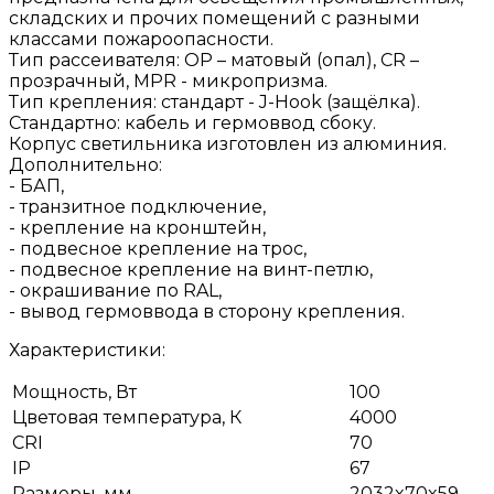
складских и прочих помещений с разными
классами пожароопасности.
Тип рассеивателя: OP – матовый (опал), CR –
прозрачный, MPR - микропризма.
Тип крепления: стандарт - J-Hook (защёлка).
Стандартно: кабель и гермоввод сбоку.
Корпус светильника изготовлен из алюминия.
Дополнительно:
- БАП,
- транзитное подключение,
- крепление на кронштейн,
- подвесное крепление на трос,
- подвесное крепление на винт-петлю,
- окрашивание по RAL,
- вывод гермоввода в сторону крепления.
Характеристики:
Мощность, Вт
100
Цветовая температура, К
4000
CRI
70
IP
67
Размеры, мм
2032x70x59