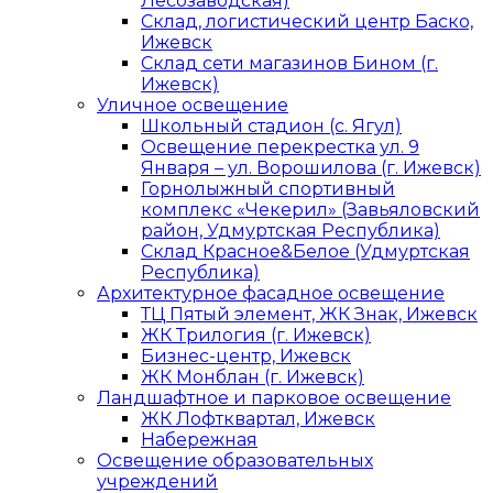
Лесозаводская)
Склад, логистический центр Баско,
Ижевск
Склад сети магазинов Бином (г.
Ижевск)
Уличное освещение
Школьный стадион (с. Ягул)
Освещение перекрестка ул. 9
Января – ул. Ворошилова (г. Ижевск)
Горнолыжный спортивный
комплекс «Чекерил» (Завьяловский
район, Удмуртская Республика)
Склад Красное&Белое (Удмуртская
Республика)
Архитектурное фасадное освещение
ТЦ Пятый элемент, ЖК Знак, Ижевск
ЖК Трилогия (г. Ижевск)
Бизнес-центр, Ижевск
ЖК Монблан (г. Ижевск)
Ландшафтное и парковое освещение
ЖК Лофтквартал, Ижевск
Набережная
Освещение образовательных
учреждений