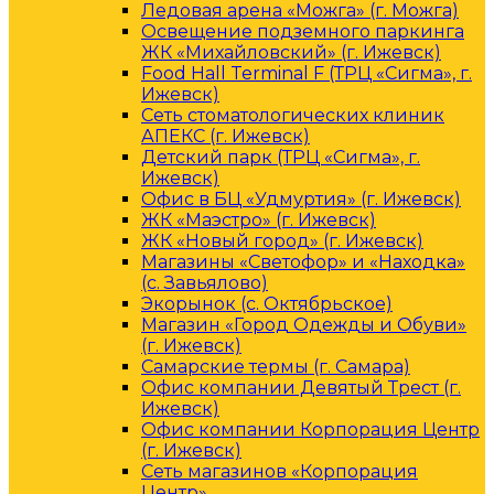
Ледовая арена «Можга» (г. Можга)
Освещение подземного паркинга
ЖК «Михайловский» (г. Ижевск)
Food Hall Terminal F (ТРЦ «Сигма», г.
Ижевск)
Сеть стоматологических клиник
АПЕКС (г. Ижевск)
Детский парк (ТРЦ «Сигма», г.
Ижевск)
Офис в БЦ «Удмуртия» (г. Ижевск)
ЖК «Маэстро» (г. Ижевск)
ЖК «Новый город» (г. Ижевск)
Магазины «Светофор» и «Находка»
(с. Завьялово)
Экорынок (с. Октябрьское)
Магазин «Город Одежды и Обуви»
(г. Ижевск)
Самарские термы (г. Самара)
Офис компании Девятый Трест (г.
Ижевск)
Офис компании Корпорация Центр
(г. Ижевск)
Сеть магазинов «Корпорация
Центр»