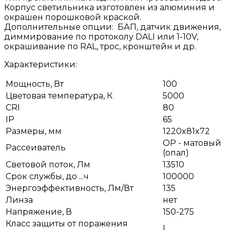
Корпус светильника изготовлен из алюминия и
окрашен порошковой краской.
Дополнительные опции: БАП, датчик движения,
диммирование по протоколу DALI или 1-10V,
окрашивание по RAL, трос, кронштейн и др.
Характеристики:
Мощность, Вт
100
Цветовая температура, К
5000
CRI
80
IP
65
Размеры, мм
1220x81x72
OP - матовый
Рассеиватель
(опал)
Световой поток, Лм
13510
Срок службы, до ...ч
100000
Энергоэффективность, Лм/Вт
135
Линза
нет
Напряжение, В
150-275
Класс защиты от поражения
I