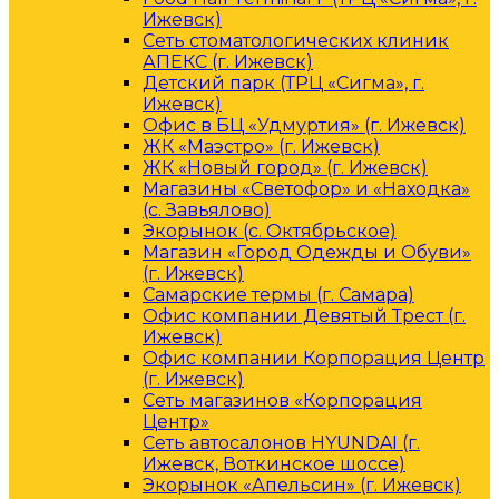
Ижевск)
Сеть стоматологических клиник
АПЕКС (г. Ижевск)
Детский парк (ТРЦ «Сигма», г.
Ижевск)
Офис в БЦ «Удмуртия» (г. Ижевск)
ЖК «Маэстро» (г. Ижевск)
ЖК «Новый город» (г. Ижевск)
Магазины «Светофор» и «Находка»
(с. Завьялово)
Экорынок (с. Октябрьское)
Магазин «Город Одежды и Обуви»
(г. Ижевск)
Самарские термы (г. Самара)
Офис компании Девятый Трест (г.
Ижевск)
Офис компании Корпорация Центр
(г. Ижевск)
Сеть магазинов «Корпорация
Центр»
Сеть автосалонов HYUNDAI (г.
Ижевск, Воткинское шоссе)
Экорынок «Апельсин» (г. Ижевск)