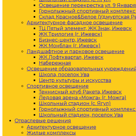
Освещение перекрестка ул. 9 Января 
Горнолыжный спортивный комплекс 
Склад Красное&Белое (Удмуртская Р
Архитектурное фасадное освещение
ТЦ Пятый элемент, ЖК Знак, Ижевск
ЖК Трилогия (г. Ижевск)
Бизнес-центр, Ижевск
ЖК Монблан (г. Ижевск)
Ландшафтное и парковое освещение
ЖК Лофтквартал, Ижевск
Набережная
Освещение образовательных учреждени
Школа, поселок Ува
Центр культуры и искусства
Спортивное освещение
Теннисный клуб Ракета, Ижевск
Ледовая арена «Можга» (г. Можга)
Школьный стадион (с. Ягул)
Горнолыжный спортивный комплекс 
Школьный стадион, поселок Ува
Отраслевые решения
Архитектурное освещение
Жилые комплексы