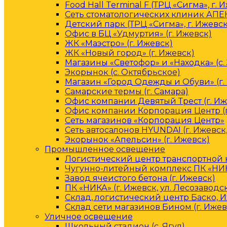
Food Hall Terminal F (ТРЦ «Сигма», г. 
Сеть стоматологических клиник АПЕК
Детский парк (ТРЦ «Сигма», г. Ижевск
Офис в БЦ «Удмуртия» (г. Ижевск)
ЖК «Маэстро» (г. Ижевск)
ЖК «Новый город» (г. Ижевск)
Магазины «Светофор» и «Находка» (с.
Экорынок (с. Октябрьское)
Магазин «Город Одежды и Обуви» (г.
Самарские термы (г. Самара)
Офис компании Девятый Трест (г. Иж
Офис компании Корпорация Центр (г
Сеть магазинов «Корпорация Центр»
Сеть автосалонов HYUNDAI (г. Ижевск
Экорынок «Апельсин» (г. Ижевск)
Промышленное освещение
Логистический центр транспортной к
Чугунно-литейный комплекс ПК «НИКА
Завод ячеистого бетона (г. Ижевск)
ПК «НИКА» (г. Ижевск, ул. Лесозаводс
Склад, логистический центр Баско, 
Склад сети магазинов Бином (г. Ижев
Уличное освещение
Школьный стадион (с. Ягул)