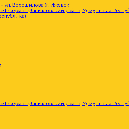
– ул. Ворошилова (г. Ижевск)
«Чекерил» (Завьяловский район, Удмуртская Респу
еспублика)
й
«Чекерил» (Завьяловский район, Удмуртская Респу