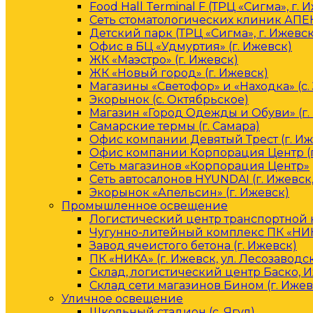
Food Hall Terminal F (ТРЦ «Сигма», г. 
Сеть стоматологических клиник АПЕК
Детский парк (ТРЦ «Сигма», г. Ижевск
Офис в БЦ «Удмуртия» (г. Ижевск)
ЖК «Маэстро» (г. Ижевск)
ЖК «Новый город» (г. Ижевск)
Магазины «Светофор» и «Находка» (с.
Экорынок (с. Октябрьское)
Магазин «Город Одежды и Обуви» (г.
Самарские термы (г. Самара)
Офис компании Девятый Трест (г. Иж
Офис компании Корпорация Центр (г
Сеть магазинов «Корпорация Центр»
Сеть автосалонов HYUNDAI (г. Ижевск
Экорынок «Апельсин» (г. Ижевск)
Промышленное освещение
Логистический центр транспортной к
Чугунно-литейный комплекс ПК «НИКА
Завод ячеистого бетона (г. Ижевск)
ПК «НИКА» (г. Ижевск, ул. Лесозаводс
Склад, логистический центр Баско, 
Склад сети магазинов Бином (г. Ижев
Уличное освещение
Школьный стадион (с. Ягул)