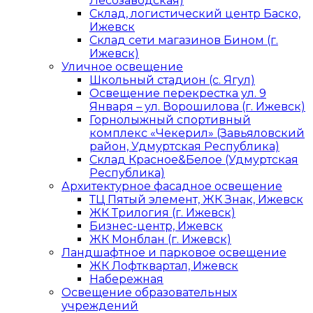
Лесозаводская)
Склад, логистический центр Баско,
Ижевск
Склад сети магазинов Бином (г.
Ижевск)
Уличное освещение
Школьный стадион (с. Ягул)
Освещение перекрестка ул. 9
Января – ул. Ворошилова (г. Ижевск)
Горнолыжный спортивный
комплекс «Чекерил» (Завьяловский
район, Удмуртская Республика)
Склад Красное&Белое (Удмуртская
Республика)
Архитектурное фасадное освещение
ТЦ Пятый элемент, ЖК Знак, Ижевск
ЖК Трилогия (г. Ижевск)
Бизнес-центр, Ижевск
ЖК Монблан (г. Ижевск)
Ландшафтное и парковое освещение
ЖК Лофтквартал, Ижевск
Набережная
Освещение образовательных
учреждений