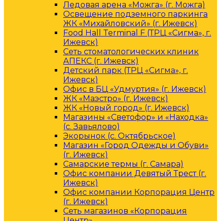
Ледовая арена «Можга» (г. Можга)
Освещение подземного паркинга
ЖК «Михайловский» (г. Ижевск)
Food Hall Terminal F (ТРЦ «Сигма», г.
Ижевск)
Сеть стоматологических клиник
АПЕКС (г. Ижевск)
Детский парк (ТРЦ «Сигма», г.
Ижевск)
Офис в БЦ «Удмуртия» (г. Ижевск)
ЖК «Маэстро» (г. Ижевск)
ЖК «Новый город» (г. Ижевск)
Магазины «Светофор» и «Находка»
(с. Завьялово)
Экорынок (с. Октябрьское)
Магазин «Город Одежды и Обуви»
(г. Ижевск)
Самарские термы (г. Самара)
Офис компании Девятый Трест (г.
Ижевск)
Офис компании Корпорация Центр
(г. Ижевск)
Сеть магазинов «Корпорация
Центр»