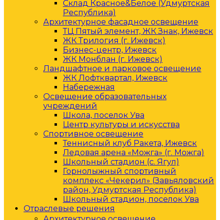
Склад Красное&Белое (Удмуртская
Республика)
Архитектурное фасадное освещение
ТЦ Пятый элемент, ЖК Знак, Ижевск
ЖК Трилогия (г. Ижевск)
Бизнес-центр, Ижевск
ЖК Монблан (г. Ижевск)
Ландшафтное и парковое освещение
ЖК Лофтквартал, Ижевск
Набережная
Освещение образовательных
учреждений
Школа, поселок Ува
Центр культуры и искусства
Спортивное освещение
Теннисный клуб Ракета, Ижевск
Ледовая арена «Можга» (г. Можга)
Школьный стадион (с. Ягул)
Горнолыжный спортивный
комплекс «Чекерил» (Завьяловский
район, Удмуртская Республика)
Школьный стадион, поселок Ува
Отраслевые решения
Архитектурное освещение